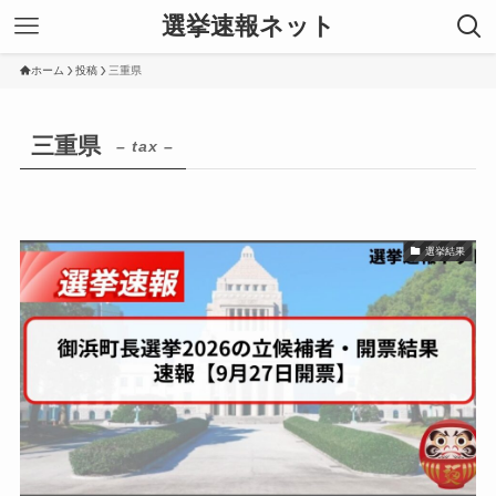
選挙速報ネット
ホーム
投稿
三重県
三重県
– tax –
選挙結果