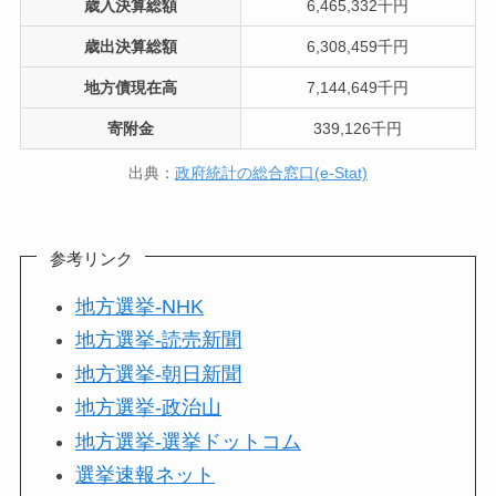
歳入決算総額
6,465,332千円
歳出決算総額
6,308,459千円
地方債現在高
7,144,649千円
寄附金
339,126千円
出典：
政府統計の総合窓口(e-Stat)
参考リンク
地方選挙-NHK
地方選挙-読売新聞
地方選挙-朝日新聞
地方選挙-政治山
地方選挙-選挙ドットコム
選挙速報ネット