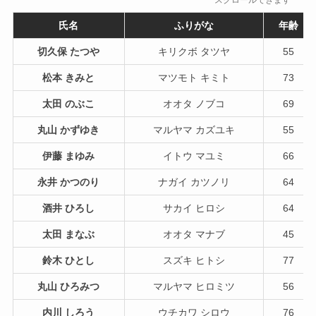
スクロールできます
氏名
ふりがな
年齢
切久保 たつや
キリクボ タツヤ
55
松本 きみと
マツモト キミト
73
太田 のぶこ
オオタ ノブコ
69
丸山 かずゆき
マルヤマ カズユキ
55
伊藤 まゆみ
イトウ マユミ
66
永井 かつのり
ナガイ カツノリ
64
酒井 ひろし
サカイ ヒロシ
64
太田 まなぶ
オオタ マナブ
45
鈴木 ひとし
スズキ ヒトシ
77
丸山 ひろみつ
マルヤマ ヒロミツ
56
内川 しろう
ウチカワ シロウ
76