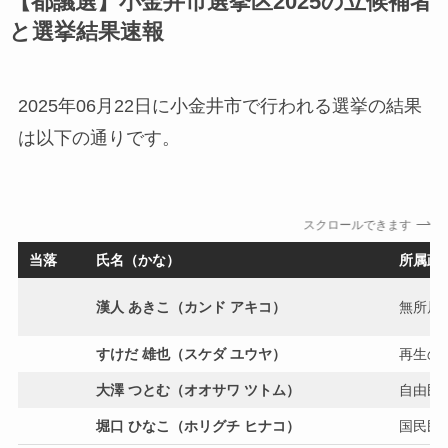
【都議選】小金井市選挙区2025の立候補者
と選挙結果速報
2025年06月22日に小金井市で行われる選挙の結果
は以下の通りです。
スクロールできます
当落
氏名（かな）
所属政
漢人 あきこ（カンド アキコ）
無所属
すけだ 雄也（スケダ ユウヤ）
再生の
大澤 つとむ（オオサワ ツトム）
自由民
堀口 ひなこ（ホリグチ ヒナコ）
国民民