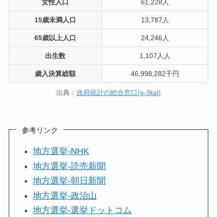
女性人口
61,228人
15歳未満人口
13,787人
65歳以上人口
24,246人
出生数
1,107人人
歳入決算総額
46,998,282千円
出典：
政府統計の総合窓口(e-Stat)
参考リンク
地方選挙-NHK
地方選挙-読売新聞
地方選挙-朝日新聞
地方選挙-政治山
地方選挙-選挙ドットコム