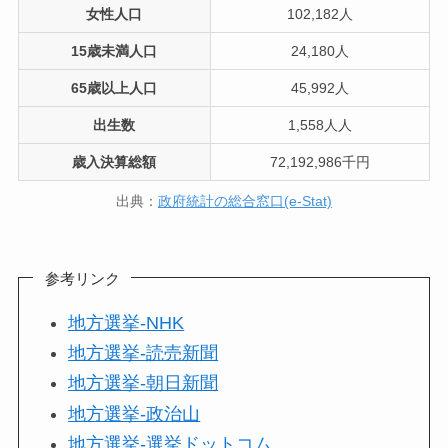
女性人口
102,182人
15歳未満人口
24,180人
65歳以上人口
45,992人
出生数
1,558人人
歳入決算総額
72,192,986千円
出典：
政府統計の総合窓口(e-Stat)
参考リンク
地方選挙-NHK
地方選挙-読売新聞
地方選挙-朝日新聞
地方選挙-政治山
地方選挙-選挙ドットコム