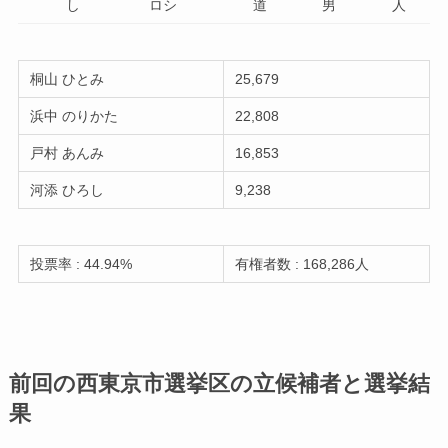
し
ロシ
道
男
人
桐山 ひとみ
25,679
浜中 のりかた
22,808
戸村 あんみ
16,853
河添 ひろし
9,238
投票率 : 44.94%
有権者数 : 168,286人
前回の西東京市選挙区の立候補者と選挙結
果