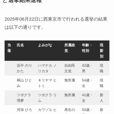
と選挙結果速報
2025年06月22日に西東京市で行われる選挙の結果
は以下の通りです。
当
氏名
よみがな
所属政
年齢・
現
落
党
性別
新
別
浜中 のり
ハマナカ ノ
自由民
42歳・
現
かた
リカタ
主党
男
職
桐山 ひと
キリヤマ ヒ
無所属
54歳・
現
み
トミ
女
職
ツボクラ
ツボクラ リ
無所属
41歳・
新
理夢
ム
女
人
河添 ひろ
カワゾエ ヒ
再生の
50歳・
新