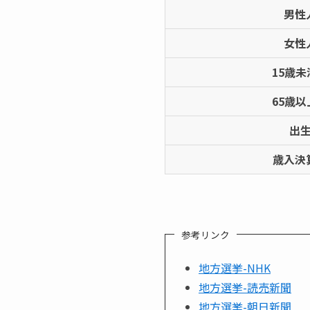
男性
女性
15歳
65歳
出
歳入決
参考リンク
地方選挙-NHK
地方選挙-読売新聞
地方選挙-朝日新聞