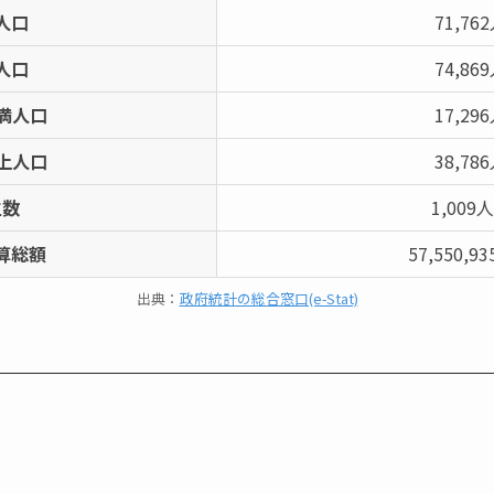
人口
71,76
人口
74,86
未満人口
17,29
以上人口
38,78
生数
1,009
算総額
57,550,9
出典：
政府統計の総合窓口(e-Stat)