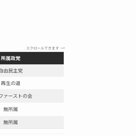
スクロールできます
所属政党
年齢・性別
現新
自由民主党
73歳・男
現職
再生の道
40歳・男
新人
ファーストの会
49歳・男
現職
無所属
43歳・男
新人
無所属
66歳・男
新人