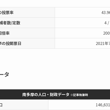
の投票率
43.
補者数/定数
4 /
回倍率
20
挙の投開票日
2021年
ータ
南多摩の人口・財政データ
※記事執筆時
口
146,63