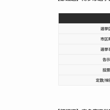
選挙
市区
選挙
告
投
定数/候