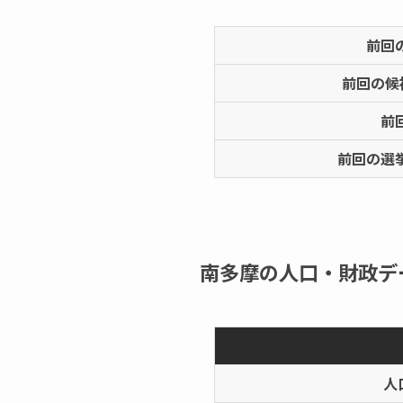
前回
前回の候
前
前回の選
南多摩の人口・財政デ
人