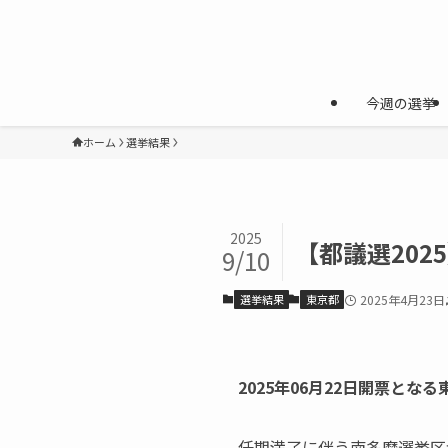
今週の選挙
ホーム
選挙結果
2025
【都議選20
9/10
選挙結果
東京都
2025年4月23日
2025年06月22日開票と
任期満了に伴う南多摩選挙区が