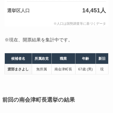
14,451人
選挙区人口
※人口は国勢調査等に基づくデータ
※現在、開票結果を集計中です。
候補者名
所属政党
職業
年齢
新旧
渡部まさよし
無所属
南会津町長
67歳 (男)
現
前回の南会津町長選挙の結果