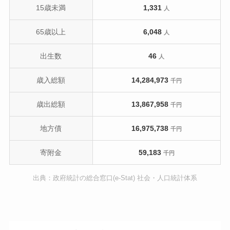
15歳未満
1,331
人
65歳以上
6,048
人
出生数
46
人
歳入総額
14,284,973
千円
歳出総額
13,867,958
千円
地方債
16,975,738
千円
寄附金
59,183
千円
出典：政府統計の総合窓口(e-Stat) 社会・人口統計体系