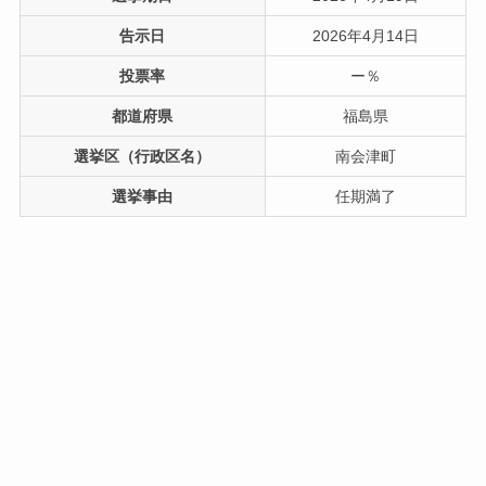
告示日
2026年4月14日
投票率
ー％
都道府県
福島県
選挙区（行政区名）
南会津町
選挙事由
任期満了