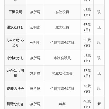
61歳
三沢俊明
無所属
会社役員
現
(男)
67歳
湯沢たけし
公明党
政党役員
現
(男)
しのづかみ
65歳
公明党
伊那市議会議員
現
どり
(女)
51歳
小池たかし
無所属
市議会議員
現
(男)
たかはし明
57歳
無所属
私立幼稚園長
現
星
(男)
73歳
伊藤のり子
無所属
伊那市議会議員
現
(女)
40歳
河野なおき
無所属
農業
新
(男)