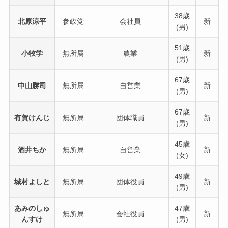
38歳
北原涼平
参政党
会社員
新
(男)
51歳
小牧学
無所属
農業
新
(男)
67歳
中山勝司
無所属
自営業
新
(男)
67歳
有賀けんじ
無所属
団体職員
新
(男)
45歳
酒井ちか
無所属
自営業
新
(女)
49歳
城村よしと
無所属
団体役員
新
(男)
あみのしゅ
47歳
無所属
会社役員
新
んすけ
(男)