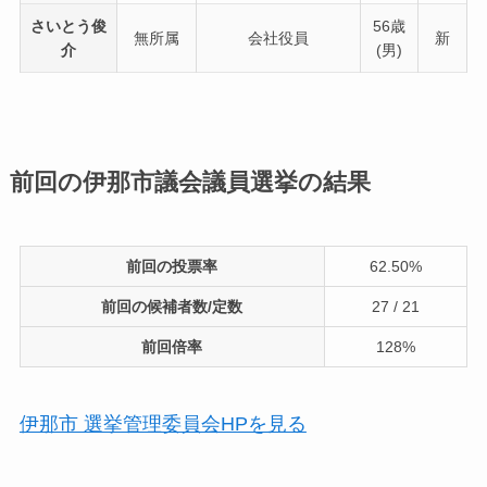
さいとう俊
56歳
無所属
会社役員
新
介
(男)
前回の伊那市議会議員選挙の結果
前回の投票率
62.50%
前回の候補者数/定数
27 / 21
前回倍率
128%
伊那市 選挙管理委員会HPを見る