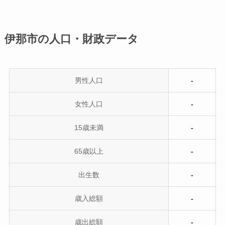
伊那市の人口・財政データ
男性人口
-
女性人口
-
15歳未満
-
65歳以上
-
出生数
-
歳入総額
-
歳出総額
-