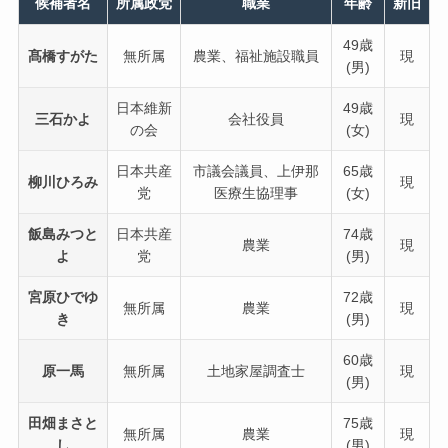
候補者名
所属政党
職業
年齢
新旧
49歳
髙橋すがた
無所属
農業、福祉施設職員
現
(男)
日本維新
49歳
三石かよ
会社役員
現
の会
(女)
日本共産
市議会議員、上伊那
65歳
柳川ひろみ
現
党
医療生協理事
(女)
飯島みつと
日本共産
74歳
農業
現
よ
党
(男)
宮原ひでゆ
72歳
無所属
農業
現
き
(男)
60歳
原一馬
無所属
土地家屋調査士
現
(男)
田畑まさと
75歳
無所属
農業
現
し
(男)