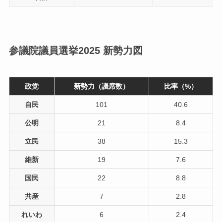
参議院議員選挙2025 新勢力図
政党
新勢力（議席数）
比率（%）
自民
101
40.6
公明
21
8.4
立民
38
15.3
維新
19
7.6
国民
22
8.8
共産
7
2.8
れいわ
6
2.4