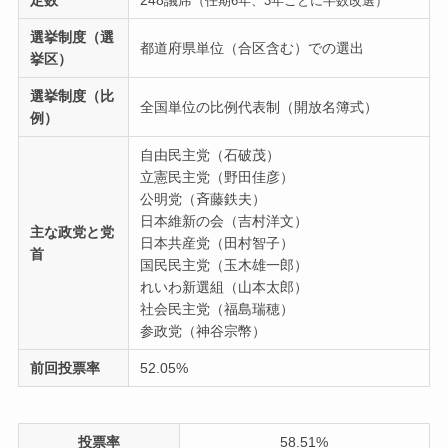
（任期6年、3年ごとに半数改選）
選挙制度（選
都道府県単位（合区含む）での選出
挙区）
選挙制度（比
全国単位の比例代表制（開放名簿式）
例）
自由民主党（石破茂）
立憲民主党（野田佳彦）
公明党（斉藤鉄夫）
日本維新の会（吉村洋文）
主な政党と党
日本共産党（田村智子）
首
国民民主党（玉木雄一郎）
れいわ新選組（山本太郎）
社会民主党（福島瑞穂）
参政党（神谷宗幣）
前回投票率
52.05%
投票率
58.51%