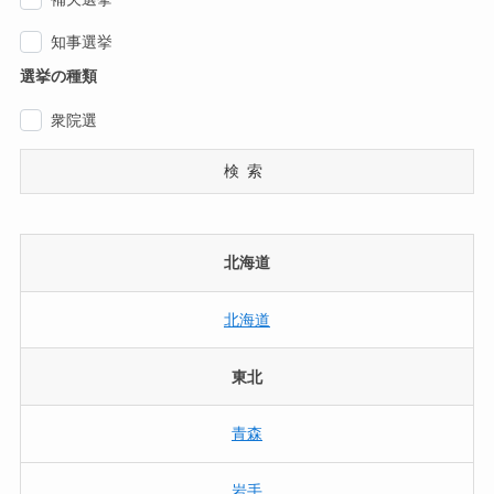
知事選挙
選挙の種類
衆院選
検索
北海道
北海道
東北
青森
岩手