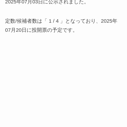
2025年07月03日に公示されました。
定数/候補者数は「 1 / 4 」となっており、2025年
07月20日に投開票の予定です。