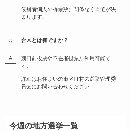
候補者個人の得票数に関係なく当選が決
まります。
合区とは何ですか？
期日前投票や不在者投票が利用可能で
す。
詳細はお住まいの市区町村の選挙管理委
員会にお問い合わせください。
今週の地方選挙一覧