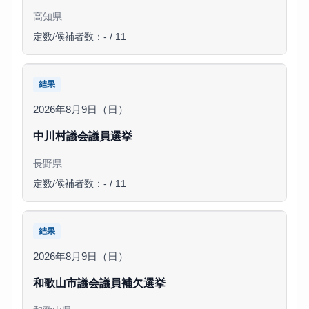
高知県
定数/候補者数：- / 11
結果
2026年8月9日（日）
中川村議会議員選挙
長野県
定数/候補者数：- / 11
結果
2026年8月9日（日）
和歌山市議会議員補欠選挙