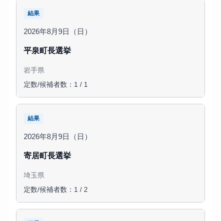
結果
2026年8月9日（日）
平泉町長選挙
岩手県
定数/候補者数：1 / 1
結果
2026年8月9日（日）
寄居町長選挙
埼玉県
定数/候補者数：1 / 2