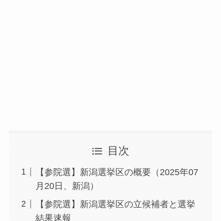
目次
【参院選】新潟選挙区の概要（2025年07
月20日、新潟）
【参院選】新潟選挙区の立候補者と選挙
結果速報