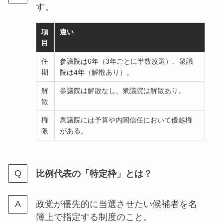
す。
項
違い
目
任
参議院は6年（3年ごとに半数改選）、衆議
期
院は4年（解散あり）。
解
参議院は解散なし、衆議院は解散あり。
散
権
衆議院には予算や内閣信任において優越権
限
がある。
比例代表の「特定枠」とは？
政党が優先的に当選させたい候補者を名
簿上で指定する制度のこと。