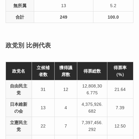
無所属
13
5.2
合計
249
100.0
政党別 比例代表
立候補
獲得議
得票率
政党名
得票総数
者数
席数
（%）
自由民主
12,808,30
31
12
21.64
党
6.775
日本維新
4,375,926.
13
4
7.39
の会
682
立憲民主
7,397,456.
22
7
12.50
党
292