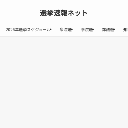
選挙速報ネット
2026年選挙スケジュール
衆院選
参院選
都議選
知