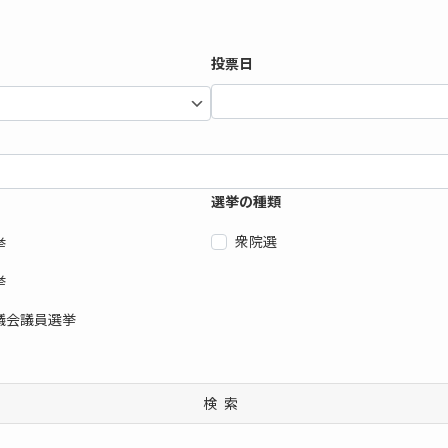
投票日
選挙の種類
衆院選
挙
挙
議会議員選挙
検索