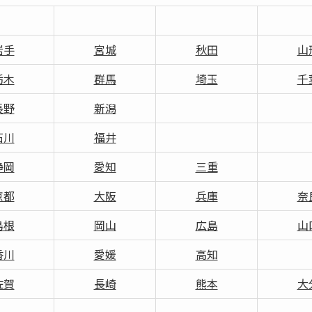
岩手
宮城
秋田
山
栃木
群馬
埼玉
千
長野
新潟
石川
福井
静岡
愛知
三重
京都
大阪
兵庫
奈
島根
岡山
広島
山
香川
愛媛
高知
佐賀
長崎
熊本
大