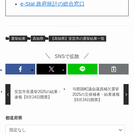
e-Stat 政府統計の総合窓口
選挙結果
高知県
【高知県】安芸市の選挙結果一覧
SNSで拡散
与那国町議会議員補欠選挙
安芸市長選挙2025の結果・
2025の立候補者・結果速報
速報【8月24日開票】
【8月24日開票】
都道府県