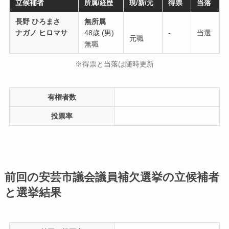
立候補者
得票
当落
所属/経歴
現/新/元
長野 ひろまさ
無所属
ナガノ ヒロマサ
48歳 (男)
-
当選
元職
無職
※得票と当落は随時更新
有権者数
投票率
前回の安芸市議会議員補欠選挙の立候補者
と選挙結果