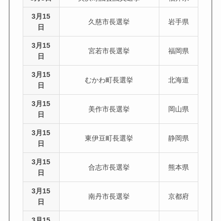
3月15
久慈市長選挙
岩手県
日
3月15
宮若市長選挙
福岡県
日
3月15
むかわ町長選挙
北海道
日
3月15
美作市長選挙
岡山県
日
3月15
東伊豆町長選挙
静岡県
日
3月15
合志市長選挙
熊本県
日
3月15
南丹市長選挙
京都府
日
3月15