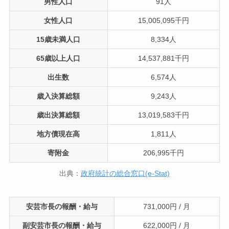
男性人口
91人
女性人口
15,005,095千円
15歳未満人口
8,334人
65歳以上人口
14,537,881千円
出生数
6,574人
歳入決算総額
9,243人
歳出決算総額
13,019,583千円
地方債現在高
1,811人
寄附金
206,995千円
出典：
政府統計の総合窓口(e-Stat)
安芸市長の報酬・給与
731,000円 / 月
副安芸市長の報酬・給与
622,000円 / 月