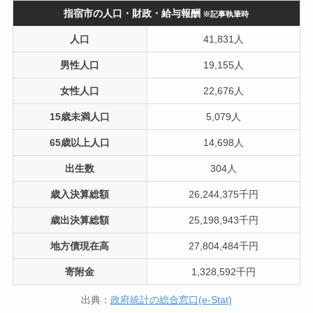
指宿市の人口・財政・給与報酬
※記事執筆時
人口
41,831人
男性人口
19,155人
女性人口
22,676人
15歳未満人口
5,079人
65歳以上人口
14,698人
出生数
304人
歳入決算総額
26,244,375千円
歳出決算総額
25,198,943千円
地方債現在高
27,804,484千円
寄附金
1,328,592千円
出典：
政府統計の総合窓口(e-Stat)