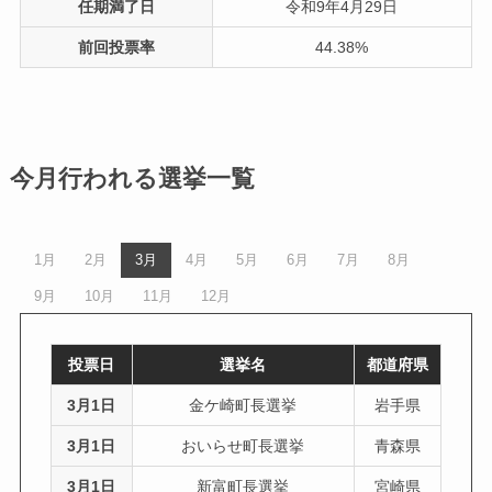
任期満了日
令和9年4月29日
前回投票率
44.38%
今月行われる選挙一覧
1月
2月
3月
4月
5月
6月
7月
8月
9月
10月
11月
12月
投票日
選挙名
都道府県
3月1日
金ケ崎町長選挙
岩手県
3月1日
おいらせ町長選挙
青森県
3月1日
新富町長選挙
宮崎県