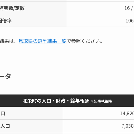
補者数/定数
16 /
回倍率
10
結果は、
鳥取県の選挙結果一覧
で参照ください。
ータ
北栄町の人口・財政・給与報酬
※記事執筆時
人口
14,8
性人口
7,03