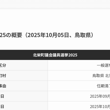
5の概要（2025年10月05日、鳥取県）
北栄町議会議員選挙2025
区分
一般選
町村
鳥取県 北
事由
任期満
示日
2025年09
票日
2025年10