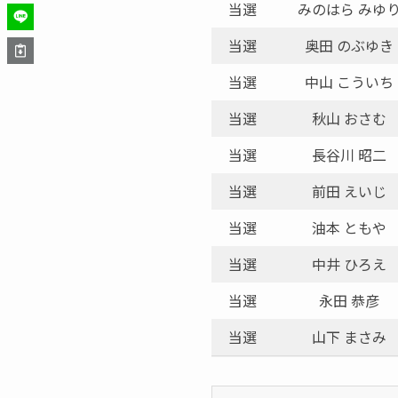
当選
みのはら みゆ
当選
奥田 のぶゆき
当選
中山 こういち
当選
秋山 おさむ
当選
長谷川 昭二
当選
前田 えいじ
当選
油本 ともや
当選
中井 ひろえ
当選
永田 恭彦
当選
山下 まさみ