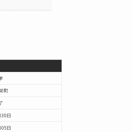
挙
栄町
了
月30日
月05日