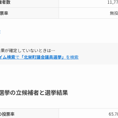
権者数
11,7
票率
無
会
結果が確定していないときは…
タイム検索
で
「北栄町議会議員選挙」
を検索
選挙の立候補者と選挙結果
の投票率
65.