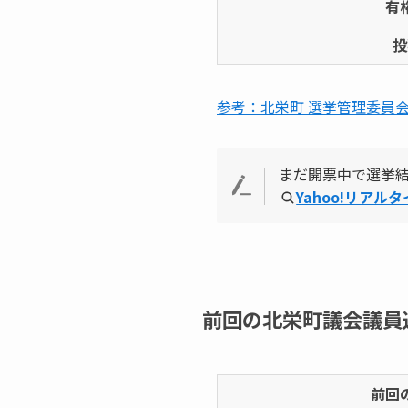
有
投
参考：北栄町 選挙管理委員
まだ開票中で選挙
Yahoo!リアル
前回の北栄町議会議員
前回