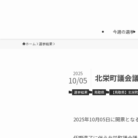
今週の選挙
ホーム
選挙結果
2025
北栄町議会議
10/05
選挙結果
鳥取県
【鳥取県】北栄
2025年10月05日に開票とな
任期満了に伴う北栄町議会議員