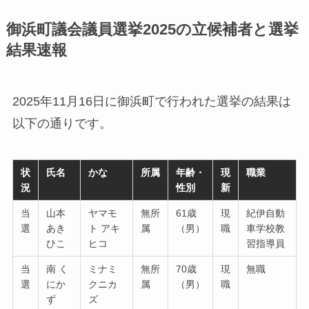
御浜町議会議員選挙2025の立候補者と選挙
結果速報
2025年11月16日に御浜町で行われた選挙の結果は
以下の通りです。
状
氏名
かな
所属
年齢・
現
職業
況
性別
新
当
山本
ヤマモ
無所
61歳
現
紀伊自動
選
あき
ト アキ
属
（男）
職
車学校教
ひこ
ヒコ
習指導員
当
南 く
ミナミ
無所
70歳
現
無職
選
にか
クニカ
属
（男）
職
ず
ズ