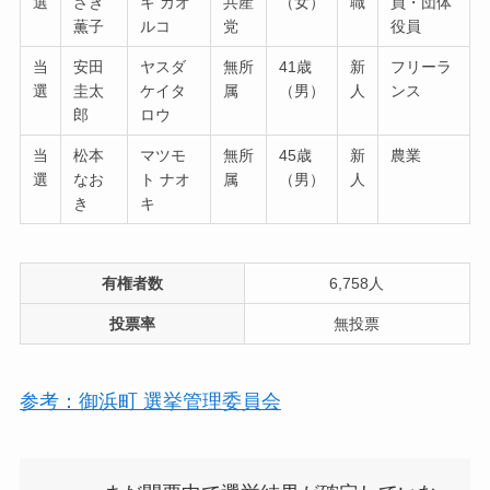
選
ざき
キ カオ
共産
（女）
職
員・団体
薫子
ルコ
党
役員
当
安田
ヤスダ
無所
41歳
新
フリーラ
選
圭太
ケイタ
属
（男）
人
ンス
郎
ロウ
当
松本
マツモ
無所
45歳
新
農業
選
なお
ト ナオ
属
（男）
人
き
キ
有権者数
6,758人
投票率
無投票
参考：御浜町 選挙管理委員会