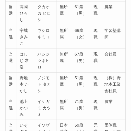
当
高岡
タカオ
無所
61歳
現
農業
選
ひろ
カ ヒロ
属
（男）
職
し
シ
当
宇城
ウシロ
無所
66歳
現
学習塾講
選
きみ
キミコ
属
（女）
職
師
こ
当
はし
ハシジ
無所
67歳
現
会社員
選
じ 常
ツネヒ
属
（男）
職
浩
ロ
当
野地
ノジモ
無所
51歳
現
（株）野
選
本 た
ト タカ
属
（男）
職
地本工業
かし
シ
会社員
当
池上
イケガ
無所
71歳
現
農業
選
かつ
ミ カツ
属
（男）
職
み
ミ
当
いそ
イソザ
日本
59歳
元
団体職