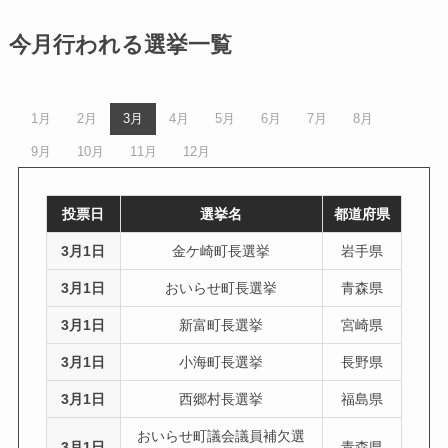
今月行われる選挙一覧
1月
2月
3月
4月
5月
6月
7月
8月
9月
10月
11月
12月
投票日
選挙名
都道府県
3月1日
金ケ崎町長選挙
岩手県
3月1日
おいらせ町長選挙
青森県
3月1日
新富町長選挙
宮崎県
3月1日
小海町長選挙
長野県
3月1日
西郷村長選挙
福島県
おいらせ町議会議員補欠選
3月1日
青森県