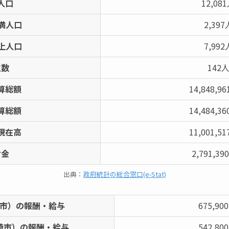
人口
12,08
未満人口
2,397
以上人口
7,992
生数
142
算総額
14,848,9
算総額
14,484,3
現在高
11,001,5
附金
2,791,3
出典：
政府統計の総合窓口(e-Stat)
市）の報酬・給与
675,90
崎市）の報酬・給与
542,80