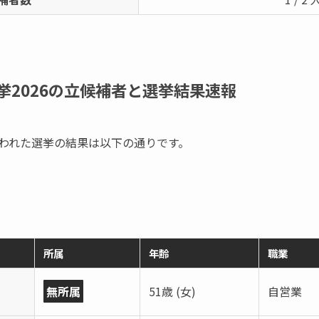
挙2026の立候補者と選挙結果速報
で行われた選挙の結果は以下の通りです。
所属
年齢
職業
無所属
51歳 (女)
自営業