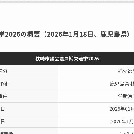
2026の概要（2026年1月18日、鹿児島県）
枕崎市議会議員補欠選挙2026
区分
補欠選
町村
鹿児島県 
事由
任期満
示日
2026年01
票日
2026年1
補者数
1 / 2 