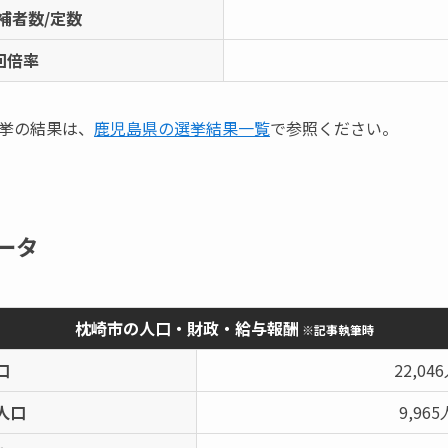
補者数/定数
回倍率
挙の結果は、
鹿児島県の選挙結果一覧
で参照ください。
ータ
枕崎市の人口・財政・給与報酬
※記事執筆時
口
22,04
人口
9,965