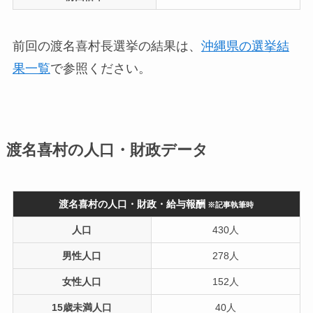
前回の渡名喜村長選挙の結果は、
沖縄県の選挙結
果一覧
で参照ください。
渡名喜村の人口・財政データ
渡名喜村の人口・財政・給与報酬
※記事執筆時
人口
430人
男性人口
278人
女性人口
152人
15歳未満人口
40人