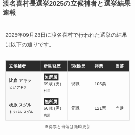
渡名喜村長選挙2025の立候補者と選挙結果
速報
2025年09月28日に渡名喜村で行われた選挙の結果
は以下の通りです。
立候補者
得票
当落
所属/経歴
現/新/元
無所属
比嘉 アキラ
69歳 (男)
現職
105票
ヒガ アキラ
村長
無所属
桃原 スグル
66歳 (男)
元職
121票
当選
トウバル スグル
農業
※得票と当落は随時更新