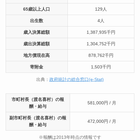
65歳以上人口
129人
出生数
4人
歳入決算総額
1,387,935千円
歳出決算総額
1,304,752千円
地方債現在高
878,762千円
寄附金
1,503千円
出典：
政府統計の総合窓口(e-Stat)
市町村長（渡名喜村）の報
581,000円 / 月
酬・給与
副市町村長（渡名喜村）の報
472,000円 / 月
酬・給与
※報酬は2013年時点の情報です