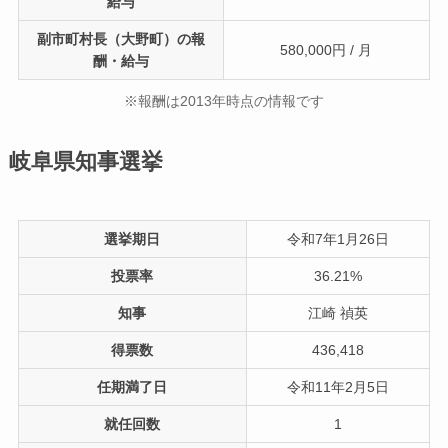
給与
副市町村長（大野町）の報
580,000円 / 月
酬・給与
※報酬は2013年時点の情報です
岐阜県知事選挙
選挙期日
令和7年1月26日
投票率
36.21%
知事
江崎 禎英
得票数
436,418
任期満了日
令和11年2月5日
就任回数
1