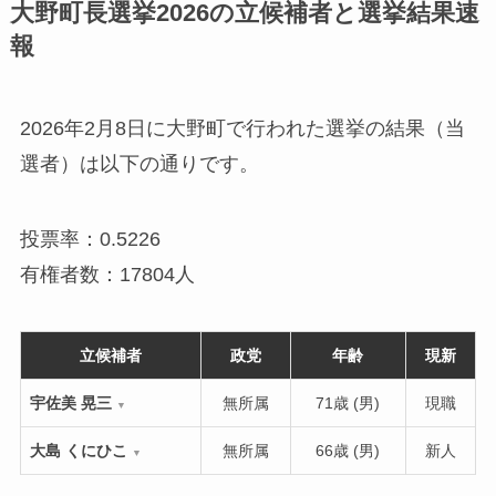
大野町長選挙2026の立候補者と選挙結果速
報
2026年2月8日に大野町で行われた選挙の結果（当
選者）は以下の通りです。
投票率：0.5226
有権者数：17804人
立候補者
政党
年齢
現新
宇佐美 晃三
無所属
71歳 (男)
現職
▼
大島 くにひこ
無所属
66歳 (男)
新人
▼