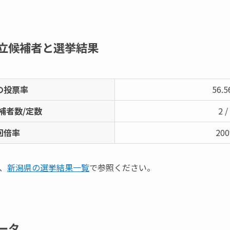
立候補者と選挙結果
の投票率
56.
補者数/定数
2 /
回倍率
20
、
新潟県の選挙結果一覧
で参照ください。
ータ