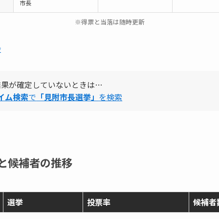
市長
※得票と当落は随時更新
会
結果が確定していないときは…
タイム検索
で
「見附市長選挙」
を検索
と候補者の推移
選挙
投票率
候補者