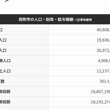
見附市の人口・財政・給与報酬
※記事執筆時
口
40,60
人口
19,63
人口
20,97
未満人口
4,906
以上人口
12,15
生数
301
算総額
18,607,1
算総額
18,193,2