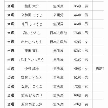
当選
植山 太介
無所属
35歳・男
当選
立和田 こうじ
公明党
44歳・男
当選
徳田 しゅうと
無所属
46歳・男
当選
宮内 ひろし
日本共産党
75歳・男
当選
わたなべ りえ
日本共産党
42歳・女
当選
藤田 直仁
無所属
62歳・男
当選
塩月 たいしろう
無所属
41歳・男
当選
今村 純子
無所属
49歳・女
霧島市
当選
野村 かずひと
無所属
51歳・男
当選
塩井川 こうこ
無所属
72歳・女
当選
前島 ひろのり
無所属
68歳・男
当選
おおつぼ 元気
無所属
40歳・男