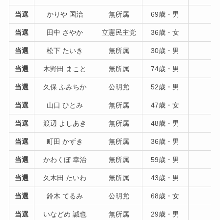
当選
かりや 国治
無所属
69歳・男
当選
田中 さやか
立憲民主党
36歳・女
当選
松下 たいき
無所属
30歳・男
当選
木野田 まこと
無所属
74歳・男
当選
久保 ふみちか
公明党
52歳・男
当選
山口 ひとみ
無所属
47歳・女
当選
渡辺 よしあき
無所属
48歳・男
当選
町田 かずき
無所属
36歳・男
当選
かわくぼ 幸治
無所属
59歳・男
当選
久木田 たいわ
無所属
43歳・男
当選
鈴木 てるみ
公明党
68歳・女
当選
いなどめ 誠也
無所属
29歳・男