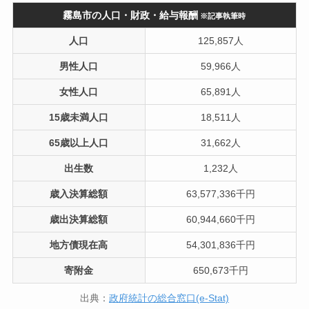
霧島市の人口・財政・給与報酬
※記事執筆時
人口
125,857人
男性人口
59,966人
女性人口
65,891人
15歳未満人口
18,511人
65歳以上人口
31,662人
出生数
1,232人
歳入決算総額
63,577,336千円
歳出決算総額
60,944,660千円
地方債現在高
54,301,836千円
寄附金
650,673千円
出典：
政府統計の総合窓口(e-Stat)