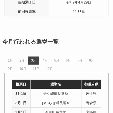
任期満了日
令和9年4月29日
前回投票率
44.38%
今月行われる選挙一覧
1月
2月
3月
4月
5月
6月
7月
8月
9月
10月
11月
12月
投票日
選挙名
都道府県
3月1日
金ケ崎町長選挙
岩手県
3月1日
おいらせ町長選挙
青森県
3月1日
新富町長選挙
宮崎県