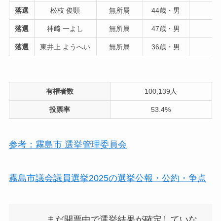
落選
松枝 俊顕
無所属
44歳・男
落選
神﨑 一よし
無所属
47歳・男
落選
東井上 ようへい
無所属
36歳・男
有権者数
100,139人
投票率
53.4%
参考：霧島市 選挙管理委員会
霧島市議会議員選挙2025の選挙公報・公約・争点
まだ開票中で選挙結果が確定していな