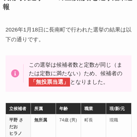
報
2026年1月18日に長南町で行われた選挙の結果は以
下の通りです。
この選挙は候補者数と定数が同じ（ま
たは定数に満たない）ため、候補者の
「無投票当選」
となりました。
立候補者
所属
年齢
職業
現/新/元
平野 さ
無所属
74歳 (男)
町長
現職
だお
ヒラノ