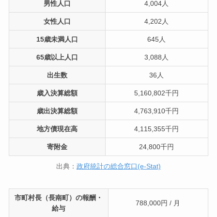
男性人口
4,004人
女性人口
4,202人
15歳未満人口
645人
65歳以上人口
3,088人
出生数
36人
歳入決算総額
5,160,802千円
歳出決算総額
4,763,910千円
地方債現在高
4,115,355千円
寄附金
24,800千円
出典：
政府統計の総合窓口(e-Stat)
市町村長（長南町）の報酬・
788,000円 / 月
給与