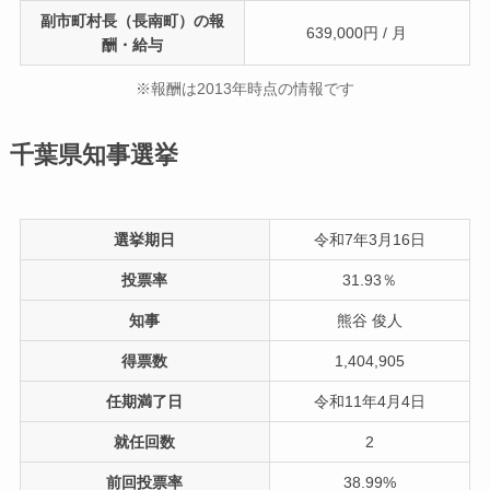
副市町村長（長南町）の報
639,000円 / 月
酬・給与
※報酬は2013年時点の情報です
千葉県知事選挙
選挙期日
令和7年3月16日
投票率
31.93％
知事
熊谷 俊人
得票数
1,404,905
任期満了日
令和11年4月4日
就任回数
2
前回投票率
38.99%