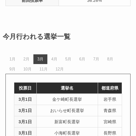
前回投票率
36.26%
今月行われる選挙一覧
1月
2月
3月
4月
5月
6月
7月
8月
9月
10月
11月
12月
投票日
選挙名
都道府県
3月1日
金ケ崎町長選挙
岩手県
3月1日
おいらせ町長選挙
青森県
3月1日
新富町長選挙
宮崎県
3月1日
小海町長選挙
長野県