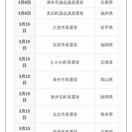
3月8日
洲本市議会議員選挙
兵庫県
3月8日
美浜町議会議員選挙
福井県
3月15
久慈市長選挙
岩手県
日
3月15
宮若市長選挙
福岡県
日
3月15
むかわ町長選挙
北海道
日
3月15
美作市長選挙
岡山県
日
3月15
東伊豆町長選挙
静岡県
日
3月15
合志市長選挙
熊本県
日
3月15
南丹市長選挙
京都府