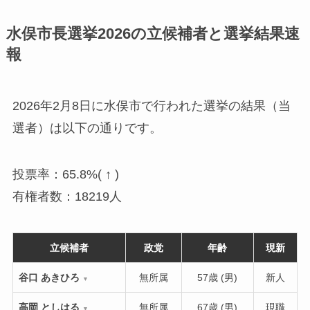
水俣市長選挙2026の立候補者と選挙結果速
報
2026年2月8日に水俣市で行われた選挙の結果（当
選者）は以下の通りです。
投票率：65.8%( ↑ )
有権者数：18219人
立候補者
政党
年齢
現新
谷口 あきひろ
無所属
57歳 (男)
新人
▼
高岡 としはる
無所属
67歳 (男)
現職
▼