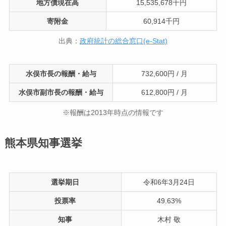
地方債現在高
15,535,678千円
寄附金
60,914千円
出典：
政府統計の総合窓口(e-Stat)
水俣市長の報酬・給与
732,600円 / 月
水俣市副市長の報酬・給与
612,800円 / 月
※報酬は2013年時点の情報です
熊本県知事選挙
選挙期日
令和6年3月24日
投票率
49.63%
知事
木村 敬