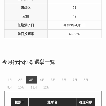
選挙区
21
定数
49
任期満了日
令和9年4月9日
前回投票率
46.53%
今月行われる選挙一覧
1月
2月
3月
4月
5月
6月
7月
8月
9月
10月
11月
12月
投票日
選挙名
都道府県