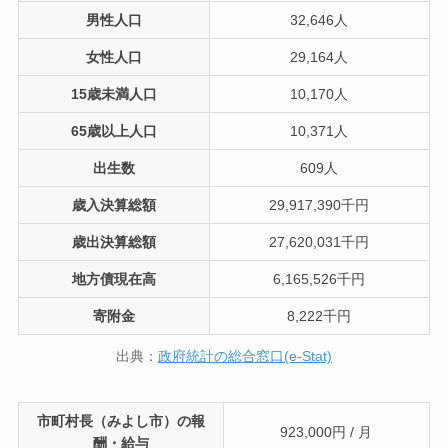
男性人口
32,646人
女性人口
29,164人
15歳未満人口
10,170人
65歳以上人口
10,371人
出生数
609人
歳入決算総額
29,917,390千円
歳出決算総額
27,620,031千円
地方債現在高
6,165,526千円
寄附金
8,222千円
出典：
政府統計の総合窓口(e-Stat)
市町村長（みよし市）の報
923,000円 / 月
酬・給与