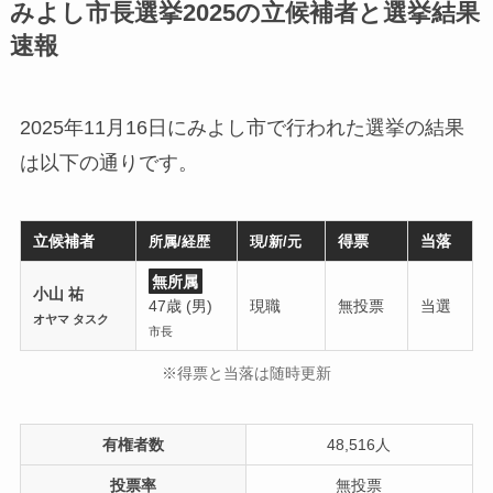
みよし市長選挙2025の立候補者と選挙結果
速報
2025年11月16日にみよし市で行われた選挙の結果
は以下の通りです。
立候補者
得票
当落
所属/経歴
現/新/元
無所属
小山 祐
47歳 (男)
現職
無投票
当選
オヤマ タスク
市長
※得票と当落は随時更新
有権者数
48,516人
投票率
無投票