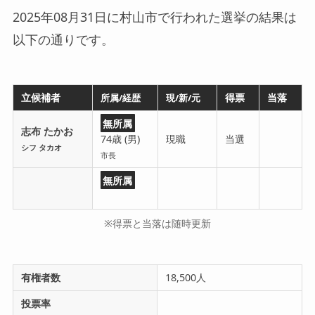
2025年08月31日に村山市で行われた選挙の結果は
以下の通りです。
立候補者
得票
当落
所属/経歴
現/新/元
無所属
志布 たかお
74歳 (男)
現職
当選
シフ タカオ
市長
無所属
※得票と当落は随時更新
有権者数
18,500人
投票率