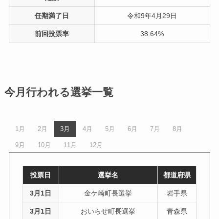
任期満了日
令和9年4月29日
前回投票率
38.64%
今月行われる選挙一覧
1月
2月
3月
4月
5月
6月
7月
8月
9月
10月
11月
12月
投票日
選挙名
都道府県
3月1日
金ケ崎町長選挙
岩手県
3月1日
おいらせ町長選挙
青森県