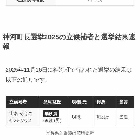
神河町長選挙2025の立候補者と選挙結果速
報
2025年11月16日に神河町で行われた選挙の結果は
以下の通りです。
立候補者
得票
当落
所属/経歴
現/新/元
山名 そうご
無所属
現職
無投票
当選
66歳 (男)
ヤマナ ソウゴ
※得票と当落は随時更新