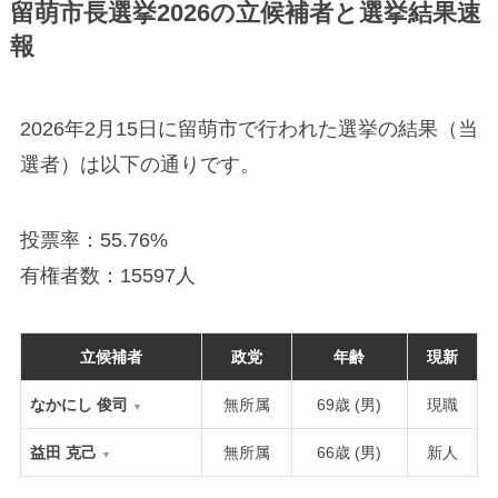
留萌市長選挙2026の立候補者と選挙結果速
報
2026年2月15日に留萌市で行われた選挙の結果（当
選者）は以下の通りです。
投票率：55.76%
有権者数：15597人
立候補者
政党
年齢
現新
なかにし 俊司
無所属
69歳 (男)
現職
▼
益田 克己
無所属
66歳 (男)
新人
▼