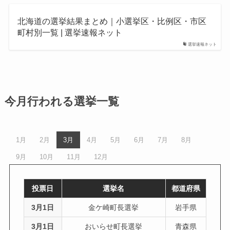
北海道の選挙結果まとめ｜小選挙区・比例区・市区
町村別一覧 | 選挙速報ネット
選挙速報ネット
今月行われる選挙一覧
1月
2月
3月
4月
5月
6月
7月
8月
9月
10月
11月
12月
投票日
選挙名
都道府県
3月1日
金ケ崎町長選挙
岩手県
3月1日
おいらせ町長選挙
青森県