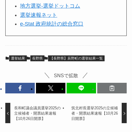
地方選挙-選挙ドットコム
選挙速報ネット
e-Stat 政府統計の総合窓口
選挙結果
長野県
【長野県】辰野町の選挙結果一覧
SNSで拡散
長和町議会議員選挙2025の
筑北村長選挙2025の立候補
立候補者・開票結果速報
者・開票結果速報【10月26
【10月26日開票】
日開票】