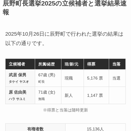
辰野町長選挙2025の立候補者と選挙結果速
報
2025年10月26日に辰野町で行われた選挙の結果は
以下の通りです。
立候補者
得票
当落
所属/経歴
現/新/元
武居 保男
67歳 (男)
現職
5,176 票
当選
タケイ ヤスオ
町長
原 佐由美
71歳 (女)
新人
1,147 票
ハラ サユミ
無職
※得票と当落は随時更新
有権者数
15,136人