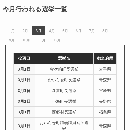
今月行われる選挙一覧
1月
2月
3月
4月
5月
6月
7月
8月
9月
10月
11月
12月
投票日
選挙名
都道府県
3月1日
金ケ崎町長選挙
岩手県
3月1日
おいらせ町長選挙
青森県
3月1日
新富町長選挙
宮崎県
3月1日
小海町長選挙
長野県
3月1日
西郷村長選挙
福島県
おいらせ町議会議員補欠選
3月1日
青森県
挙