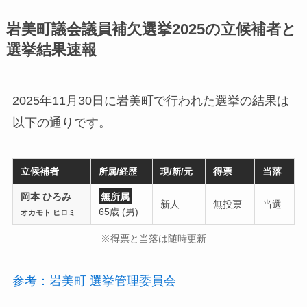
岩美町議会議員補欠選挙2025の立候補者と
選挙結果速報
2025年11月30日に岩美町で行われた選挙の結果は
以下の通りです。
立候補者
得票
当落
所属/経歴
現/新/元
岡本 ひろみ
無所属
新人
無投票
当選
65歳 (男)
オカモト ヒロミ
※得票と当落は随時更新
参考：岩美町 選挙管理委員会