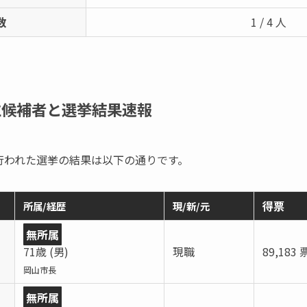
数
1 / 4 人
立候補者と選挙結果速報
市で行われた選挙の結果は以下の通りです。
得票
所属/経歴
現/新/元
無所属
71歳 (男)
現職
89,183 
岡山市長
無所属