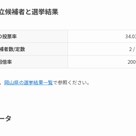
立候補者と選挙結果
の投票率
34.
補者数/定数
2 /
回倍率
20
、
岡山県の選挙結果一覧
で参照ください。
ータ