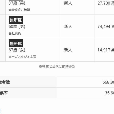
37歳 (男)
新人
27,780 
元警察官、無職
無所属
60歳 (男)
新人
74,494 
会社役員
無所属
67歳 (女)
新人
14,917 
ヨーガスタジオ主宰
※得票と当落は随時更新
権者数
568,
票率
36.
会