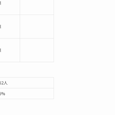
票
票
票
962人
66%