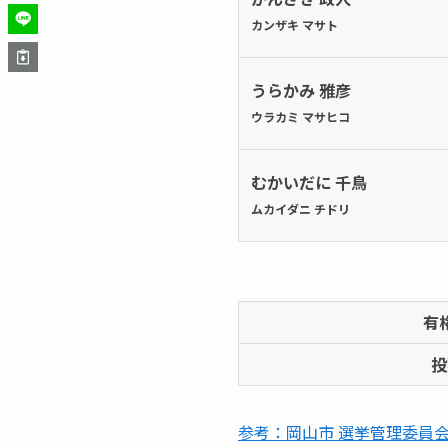
カンザキ マサト
うらかみ 雅彦
ウラカミ マサヒコ
むかいだに 千鳥
ムカイダニ チドリ
有
投
参考：岡山市 選挙管理委員