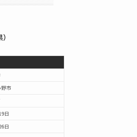
県）
挙
み野市
了
19日
26日