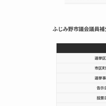
ふじみ野市議会議員補欠
選挙区
市区町
選挙事
告示
投票