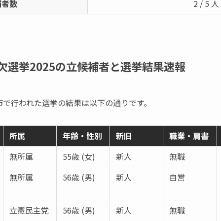
補者数
2 / 5 人
欠選挙2025の立候補者と選挙結果速報
み野市で行われた選挙の結果は以下の通りです。
所属
年齢・性別
新旧
職業・肩書
無所属
55歳 (女)
新人
無職
無所属
56歳 (男)
新人
自営
立憲民主党
56歳 (男)
新人
無職