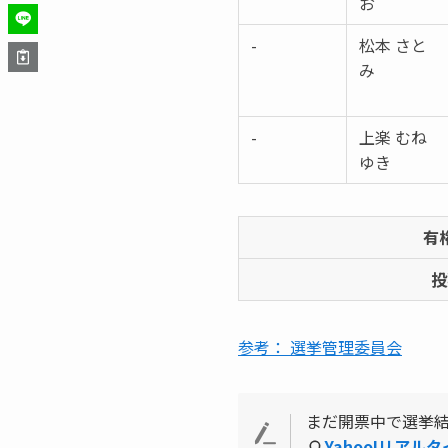
お
-
松本 さと
み
-
上楽 むね
ゆき
有
投
参考： 選挙管理委員会
まだ開票中で選挙
Yahoo!リアル