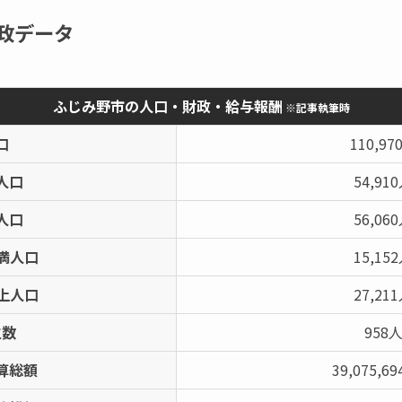
政データ
ふじみ野市の人口・財政・給与報酬
※記事執筆時
口
110,97
人口
54,91
人口
56,06
未満人口
15,15
以上人口
27,21
生数
958
算総額
39,075,6