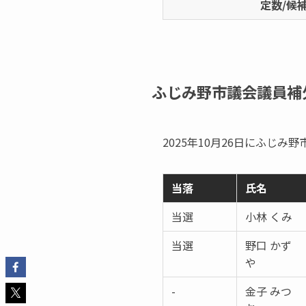
定数/候
ふじみ野市議会議員補
2025年10月26日にふじ
当落
氏名
当選
小林 くみ
当選
野口 かず
や
-
金子 みつ