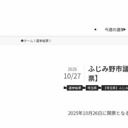
今週の選挙
ホーム
選挙結果
ふじみ野市議
2025
10/27
票】
選挙結果
埼玉県
【埼玉県】ふじ
2025年10月26日に開票とな