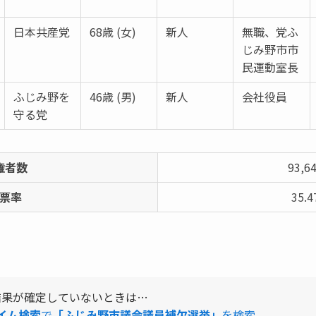
日本共産党
68歳 (女)
新人
無職、党ふ
じみ野市市
民運動室長
ふじみ野を
46歳 (男)
新人
会社役員
守る党
権者数
93,6
票率
35.
結果が確定していないときは…
タイム検索
で
「ふじみ野市議会議員補欠選挙」
を検索