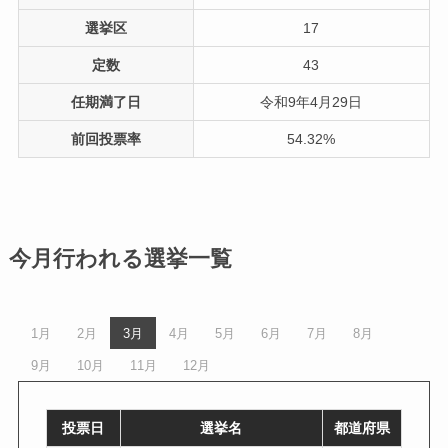
選挙区
17
定数
43
任期満了日
令和9年4月29日
前回投票率
54.32%
今月行われる選挙一覧
1月
2月
3月
4月
5月
6月
7月
8月
9月
10月
11月
12月
投票日
選挙名
都道府県