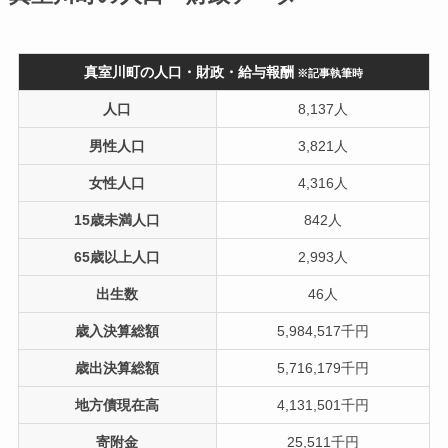
真室川町の人口・財政・給与報酬
※記事執筆時
人口
8,137人
男性人口
3,821人
女性人口
4,316人
15歳未満人口
842人
65歳以上人口
2,993人
出生数
46人
歳入決算総額
5,984,517千円
歳出決算総額
5,716,179千円
地方債現在高
4,131,501千円
寄附金
25,511千円