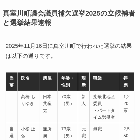
真室川町議会議員補欠選挙2025の立候補者
と選挙結果速報
2025年11月16日に真室川町で行われた選挙の結果
は以下の通りです。
当
氏名
所属
年齢・
現
職業
得
落
性別
新
票
髙橋 も
日本
70歳
新
党最北地区
1,2
りゆき
共産
（男）
人
委員
20
党
・パートタ
票
イム労働者
当
小松 正
無所
73歳
元
無職
2,5
選
弘
属
（男）
職
50