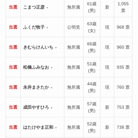
61歳
1,055
当選
こまつ正彦
無所属
新
▼
(男)
票
63歳
当選
ふくだ牧子
公明党
現
968 票
▼
(女)
66歳
当選
きむらけんいち
無所属
現
960 票
▼
(男)
51歳
当選
松橋ふみなお
無所属
現
935 票
▼
(男)
44歳
当選
永井まさたか
無所属
現
760 票
▼
(男)
57歳
当選
成田やすひろ
無所属
新
753 票
▼
(男)
52歳
当選
はたけやま正和
無所属
新
738 票
▼
(男)