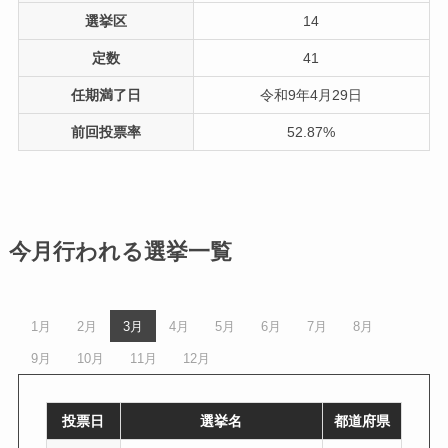
選挙区
14
定数
41
任期満了日
令和9年4月29日
前回投票率
52.87%
今月行われる選挙一覧
1月
2月
3月
4月
5月
6月
7月
8月
9月
10月
11月
12月
投票日
選挙名
都道府県