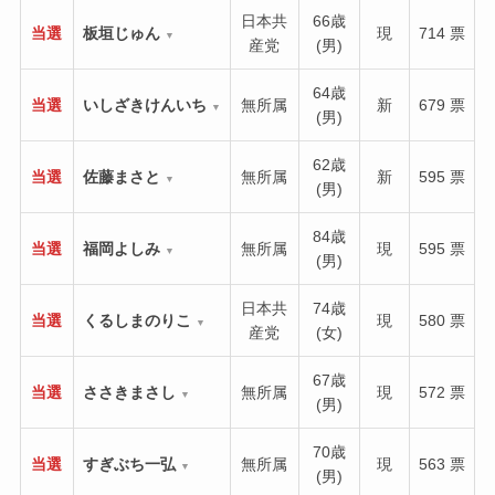
日本共
66歳
当選
板垣じゅん
現
714 票
▼
産党
(男)
64歳
当選
いしざきけんいち
無所属
新
679 票
▼
(男)
62歳
当選
佐藤まさと
無所属
新
595 票
▼
(男)
84歳
当選
福岡よしみ
無所属
現
595 票
▼
(男)
日本共
74歳
当選
くるしまのりこ
現
580 票
▼
産党
(女)
67歳
当選
ささきまさし
無所属
現
572 票
▼
(男)
70歳
当選
すぎぶち一弘
無所属
現
563 票
▼
(男)