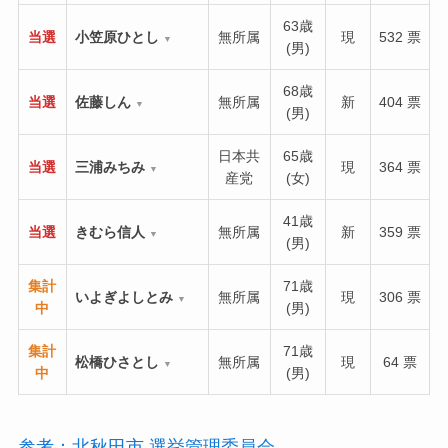
63歳
当選
小笠原ひとし
無所属
現
532 票
▼
(男)
68歳
当選
佐藤しん
無所属
新
404 票
▼
(男)
日本共
65歳
当選
三浦みちみ
現
364 票
▼
産党
(女)
41歳
当選
きむら信人
無所属
新
359 票
▼
(男)
集計
71歳
いよぎよしとみ
無所属
現
306 票
▼
中
(男)
集計
71歳
松橋ひさとし
無所属
現
64 票
▼
中
(男)
参考：北秋田市 選挙管理委員会