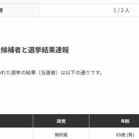
数
1 / 2 人
立候補者と選挙結果速報
行われた選挙の結果（当選者）は以下の通りです。
政党
年齢
無所属
69歳 (男)