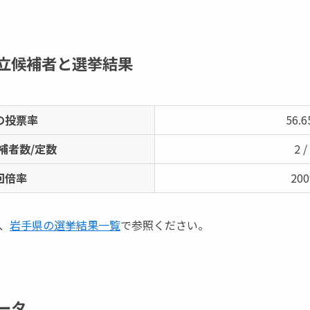
立候補者と選挙結果
の投票率
56.
補者数/定数
2 /
回倍率
20
、
岩手県の選挙結果一覧
で参照ください。
ータ