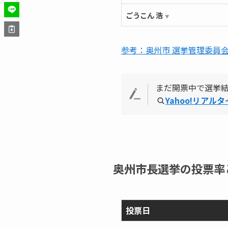
ごうこん 浩
▼
参考：奥州市 選挙管理委員
まだ開票中で選挙
Yahoo!リアル
奥州市長選挙の投票率
投票日