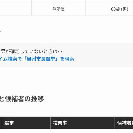
無所属
60歳 (男)
会
結果が確定していないときは…
タイム検索
で
「奥州市長選挙」
を検索
と候補者の推移
選挙
投票率
候補者