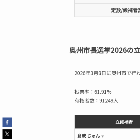
定数/候補者
奥州市長選挙2026の
2026年3月8日に奥州市で
投票率：61.91%
有権者数：91249人
立候補者
倉成 じゅん
▼