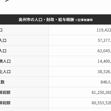
奥州市の人口・財政・給与報酬
※記事執筆時
口
119,42
人口
57,37
人口
62,04
未満人口
14,40
以上人口
38,52
生数
846
算総額
61,250,3
算総額
60,553,5