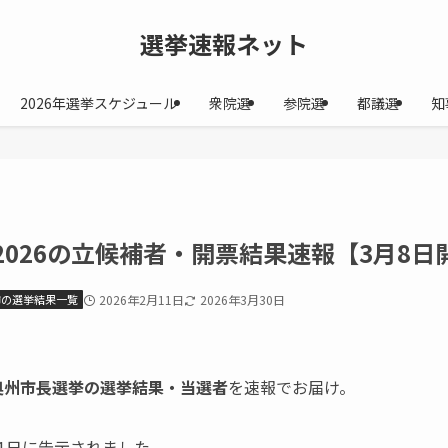
選挙速報ネット
2026年選挙スケジュール
衆院選
参院選
都議選
知
2026の立候補者・開票結果速報【3月8日
市の選挙結果一覧
2026年2月11日
2026年3月30日
奥州市長選挙の選挙結果・当選者
を速報でお届け。
01日に告示されました。