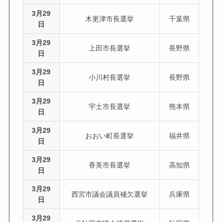
3月29
木更津市長選挙
千葉県
日
3月29
上田市長選挙
長野県
日
3月29
小川村長選挙
長野県
日
3月29
宇土市長選挙
熊本県
日
3月29
おおい町長選挙
福井県
日
3月29
香美市長選挙
高知県
日
3月29
西宮市議会議員補欠選挙
兵庫県
日
3月29