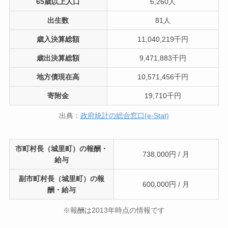
65歳以上人口
6,260人
出生数
81人
歳入決算総額
11,040,219千円
歳出決算総額
9,471,883千円
地方債現在高
10,571,456千円
寄附金
19,710千円
出典：
政府統計の総合窓口(e-Stat)
市町村長（城里町）の報酬・
738,000円 / 月
給与
副市町村長（城里町）の報
600,000円 / 月
酬・給与
※報酬は2013年時点の情報です