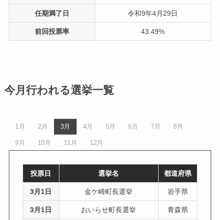
任期満了日
令和9年4月29日
前回投票率
43.49%
今月行われる選挙一覧
1月
2月
3月
4月
5月
6月
7月
8月
9月
10月
11月
12月
投票日
選挙名
都道府県
3月1日
金ケ崎町長選挙
岩手県
3月1日
おいらせ町長選挙
青森県