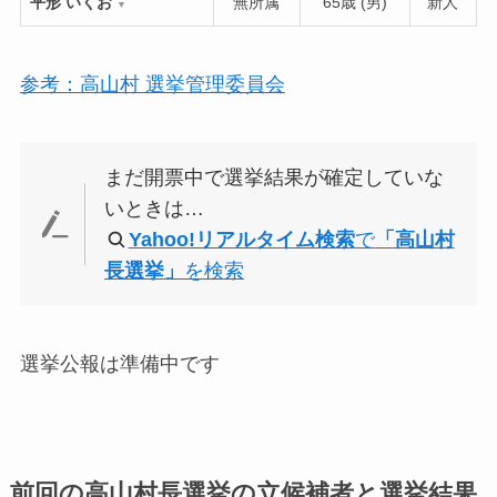
平形 いくお
無所属
65歳 (男)
新人
▼
参考：高山村 選挙管理委員会
まだ開票中で選挙結果が確定していな
いときは…
Yahoo!リアルタイム検索
で
「高山村
長選挙」
を検索
選挙公報は準備中です
前回の高山村長選挙の立候補者と選挙結果