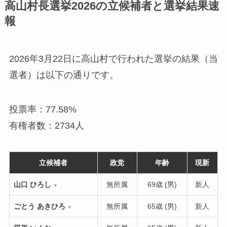
高山村長選挙2026の立候補者と選挙結果速
報
2026年3月22日に高山村で行われた選挙の結果（当
選者）は以下の通りです。
投票率：77.58%
有権者数：2734人
立候補者
政党
年齢
現新
山口 ひろし
無所属
69歳 (男)
新人
▼
ごとう あきひろ
無所属
65歳 (男)
新人
▼