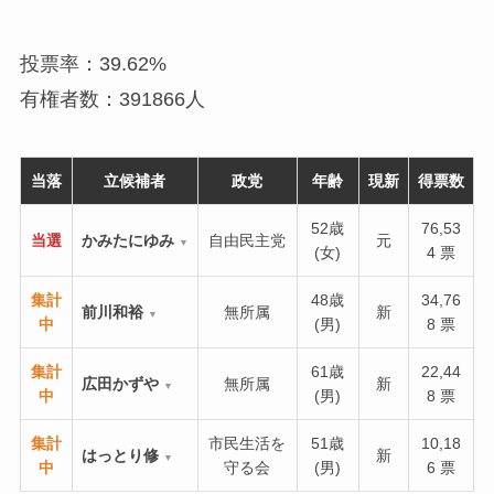
投票率：39.62%
有権者数：391866人
当落
立候補者
政党
年齢
現新
得票数
52歳
76,53
当選
かみたにゆみ
自由民主党
元
▼
(女)
4 票
集計
48歳
34,76
前川和裕
無所属
新
▼
中
(男)
8 票
集計
61歳
22,44
広田かずや
無所属
新
▼
中
(男)
8 票
集計
市民生活を
51歳
10,18
はっとり修
新
▼
中
守る会
(男)
6 票