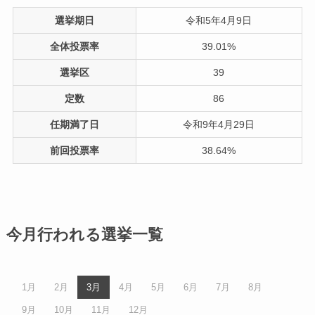
選挙期日
令和5年4月9日
全体投票率
39.01%
選挙区
39
定数
86
任期満了日
令和9年4月29日
前回投票率
38.64%
今月行われる選挙一覧
1月
2月
3月
4月
5月
6月
7月
8月
9月
10月
11月
12月