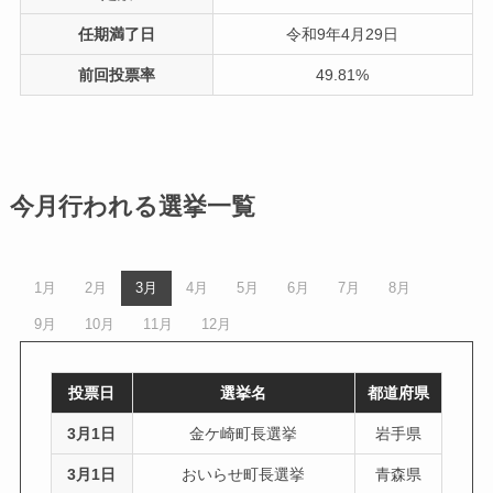
任期満了日
令和9年4月29日
前回投票率
49.81%
今月行われる選挙一覧
1月
2月
3月
4月
5月
6月
7月
8月
9月
10月
11月
12月
投票日
選挙名
都道府県
3月1日
金ケ崎町長選挙
岩手県
3月1日
おいらせ町長選挙
青森県