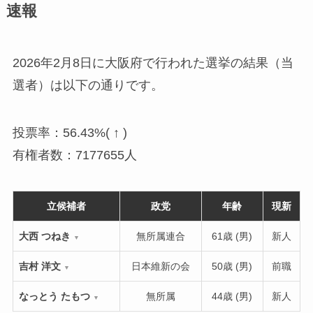
速報
2026年2月8日に大阪府で行われた選挙の結果（当
選者）は以下の通りです。
投票率：56.43%( ↑ )
有権者数：7177655人
立候補者
政党
年齢
現新
大西 つねき
無所属連合
61歳 (男)
新人
▼
吉村 洋文
日本維新の会
50歳 (男)
前職
▼
なっとう たもつ
無所属
44歳 (男)
新人
▼