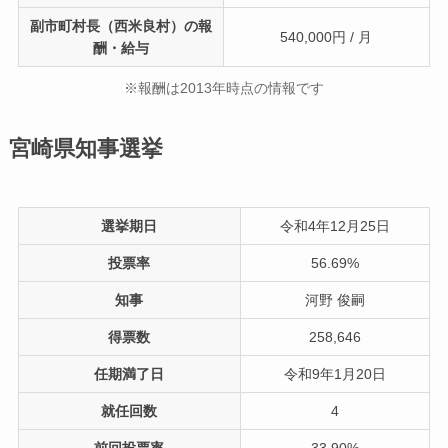
副市町村長（西米良村）の報
540,000円 / 月
酬・給与
※報酬は2013年時点の情報です
宮崎県知事選挙
選挙期日
令和4年12月25日
投票率
56.69%
知事
河野 俊嗣
得票数
258,646
任期満了日
令和9年1月20日
就任回数
4
前回投票率
33.90%