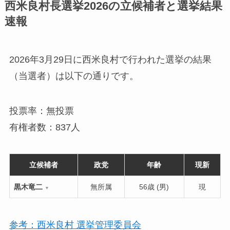
西米良村長選挙2026の立候補者と選挙結果
速報
2026年3月29日に西米良村で行われた選挙の結果
（当選者）は以下の通りです。
投票率：無投票
有権者数：837人
立候補者
政党
年齢
現新
黒木竜二
無所属
56歳 (男)
現
▼
参考：西米良村 選挙管理委員会