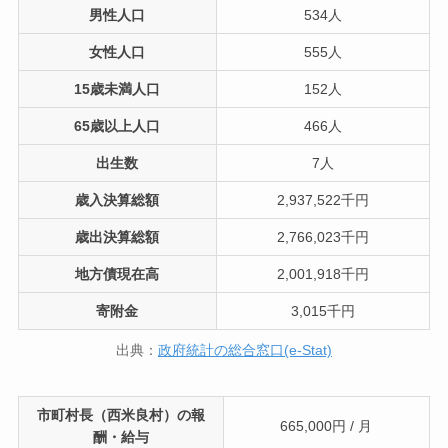
男性人口
534人
女性人口
555人
15歳未満人口
152人
65歳以上人口
466人
出生数
7人
歳入決算総額
2,937,522千円
歳出決算総額
2,766,023千円
地方債現在高
2,001,918千円
寄附金
3,015千円
出典：
政府統計の総合窓口(e-Stat)
市町村長（西米良村）の報
665,000円 / 月
酬・給与