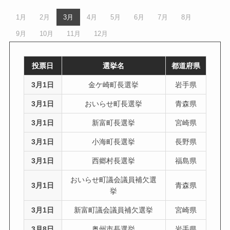
1月
2月
3月
4月
5月
6月
7月
8月
9月
10月
11月
12月
投票日
選挙名
都道府県
3月1日
金ケ崎町長選挙
岩手県
3月1日
おいらせ町長選挙
青森県
3月1日
新富町長選挙
宮崎県
3月1日
小海町長選挙
長野県
3月1日
西郷村長選挙
福島県
おいらせ町議会議員補欠選
3月1日
青森県
挙
3月1日
新富町議会議員補欠選挙
宮崎県
3月8日
奥州市長選挙
岩手県