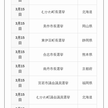
日
3月15
むかわ町長選挙
北海道
日
3月15
美作市長選挙
岡山県
日
3月15
東伊豆町長選挙
静岡県
日
3月15
合志市長選挙
熊本県
日
3月15
南丹市長選挙
京都府
日
3月15
宮若市議会議員選挙
福岡県
日
3月15
むかわ町議会議員選挙
北海道
日