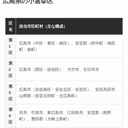
広島県の小選挙区
区
担当市区町村（主な構成）
名
第
広島市（中区・東区・南区）、安芸郡（府中町・海田
1
町・坂町）
区
第
2
広島市（西区・佐伯区）、大竹市、廿日市市
区
第
広島市（安佐南区・安佐北区・安芸区）、安芸高田市、
3
山県郡（安芸太田町・北広島町）
区
第
呉市、竹原市、東広島市、江田島市、安芸郡（熊野
4
町）、豊田郡（大崎上島町）
区