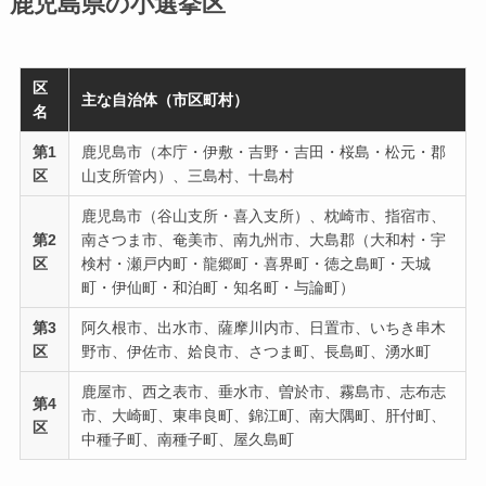
鹿児島県の小選挙区
区
主な自治体（市区町村）
名
第1
鹿児島市（本庁・伊敷・吉野・吉田・桜島・松元・郡
区
山支所管内）、三島村、十島村
鹿児島市（谷山支所・喜入支所）、枕崎市、指宿市、
第2
南さつま市、奄美市、南九州市、大島郡（大和村・宇
区
検村・瀬戸内町・龍郷町・喜界町・徳之島町・天城
町・伊仙町・和泊町・知名町・与論町）
第3
阿久根市、出水市、薩摩川内市、日置市、いちき串木
区
野市、伊佐市、姶良市、さつま町、長島町、湧水町
鹿屋市、西之表市、垂水市、曽於市、霧島市、志布志
第4
市、大崎町、東串良町、錦江町、南大隅町、肝付町、
区
中種子町、南種子町、屋久島町