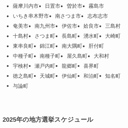
薩摩川内市
日置市
曽於市
霧島市
いちき串木野市
南さつま市
志布志市
奄美市
南九州市
伊佐市
姶良市
三島村
十島村
さつま町
長島町
湧水町
大崎町
東串良町
錦江町
南大隅町
肝付町
中種子町
南種子町
屋久島町
大和村
宇検村
瀬戸内町
龍郷町
喜界町
徳之島町
天城町
伊仙町
和泊町
知名町
与論町
2025年の地方選挙スケジュール