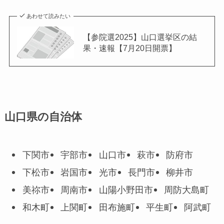
あわせて読みたい
【参院選2025】山口選挙区の結
果・速報【7月20日開票】
山口県の自治体
下関市
宇部市
山口市
萩市
防府市
下松市
岩国市
光市
長門市
柳井市
美祢市
周南市
山陽小野田市
周防大島町
和木町
上関町
田布施町
平生町
阿武町