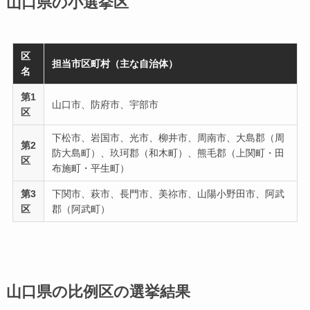
山口県の小選挙区
区
担当市区町村（主な自治体）
名
第1
山口市、防府市、宇部市
区
下松市、岩国市、光市、柳井市、周南市、大島郡（周
第2
防大島町）、玖珂郡（和木町）、熊毛郡（上関町・田
区
布施町・平生町）
第3
下関市、萩市、長門市、美祢市、山陽小野田市、阿武
区
郡（阿武町）
山口県の比例区の選挙結果