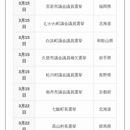
3月15
宮若市議会議員選挙
福岡県
日
3月15
むかわ町議会議員選挙
北海道
日
3月15
白浜町議会議員選挙
和歌山県
日
3月15
久慈市議会議員補欠選挙
岩手県
日
3月15
松川村議会議員選挙
長野県
日
3月15
南丹市議会議員選挙
京都府
日
3月22
七飯町長選挙
北海道
日
3月22
高山村長選挙
群馬県
日