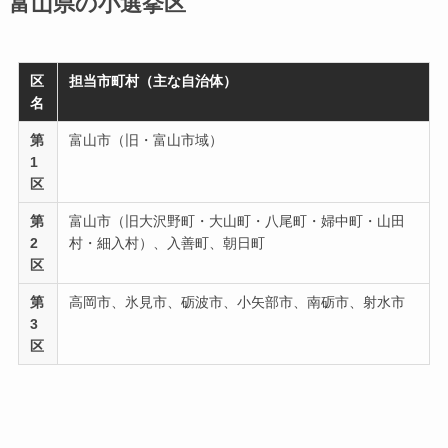
富山県の小選挙区
区
担当市町村（主な自治体）
名
第
富山市（旧・富山市域）
1
区
第
富山市（旧大沢野町・大山町・八尾町・婦中町・山田
2
村・細入村）、入善町、朝日町
区
第
高岡市、氷見市、砺波市、小矢部市、南砺市、射水市
3
区