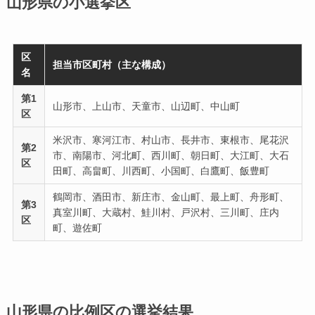
山形県の小選挙区
区
担当市区町村（主な構成）
名
第1
山形市、上山市、天童市、山辺町、中山町
区
米沢市、寒河江市、村山市、長井市、東根市、尾花沢
第2
市、南陽市、河北町、西川町、朝日町、大江町、大石
区
田町、高畠町、川西町、小国町、白鷹町、飯豊町
鶴岡市、酒田市、新庄市、金山町、最上町、舟形町、
第3
真室川町、大蔵村、鮭川村、戸沢村、三川町、庄内
区
町、遊佐町
山形県の比例区の選挙結果