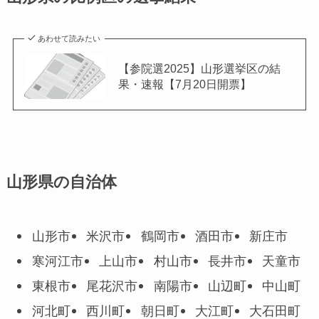
あわせて読みたい
【参院選2025】山形選挙区の結
果・速報【7月20日開票】
山形県の自治体
山形市
米沢市
鶴岡市
酒田市
新庄市
寒河江市
上山市
村山市
長井市
天童市
東根市
尾花沢市
南陽市
山辺町
中山町
河北町
西川町
朝日町
大江町
大石田町