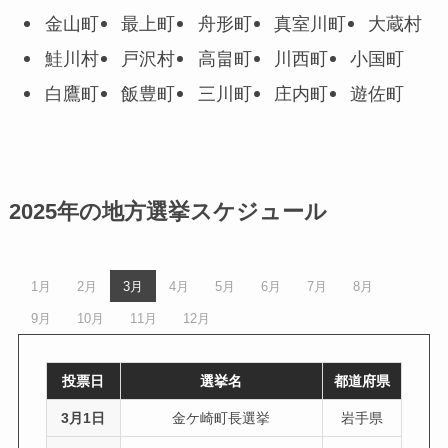
金山町
最上町
舟形町
真室川町
大蔵村
鮭川村
戸沢村
高畠町
川西町
小国町
白鷹町
飯豊町
三川町
庄内町
遊佐町
2025年の地方選挙スケジュール
1月
2月
3月
4月
5月
6月
7月
8月
9月
10月
11月
12月
投票日
選挙名
都道府県
3月1日
金ケ崎町長選挙
岩手県